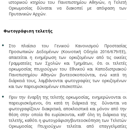
ιστορικού κτηρίου του Πανεπιστημίου Αθηνών, η Τελετή
Ορκωμοσίας δύναται να διακοπεί με απόφαση των
Πρυτανικών Αρχών.
Φωτογράφιση τελετής
Στο πλαίσιο του Γενικού Κανονισμού Προστασίας
Προσωπικών Δεδομένων (Κοινοτική Οδηγία 2016/679/ΕΕ),
απαιτείται η ενημέρωση των ορκιζομένων από τις οικείες
Γραμματείες των Σχολών και Τμημάτων, ότι οι τελετές
ορκωμοσίας πτυχιούχων του Εθνικού και Καποδιστριακού
Πανεπιστημίου Αθηνών βιντεοσκοπούνται, ενώ κατά τη
διάρκειά τους, λαμβάνονται φωτογραφίες των ορκιζομένων
και των παρευρισκομένων επισκεπτών.
Πριν την έναρξη της τελετής ορκωμοσίας, ενημερώνονται οι
παρευρισκόμενοι, ότι κατά τη διάρκειά της δύνανται να
φωτογραφίζουν διακριτικά, αποκλειστικά και μόνον από την
θέση στην οποία θα ευρίσκονται, καθ’ όλη τη διάρκεια της
τελετής, καθότι η φωτογράφιση/βιντεοσκόπηση των Τελετών
Ορκωμοσίας Πτυχιούχων τελείται από επαγγελματίες