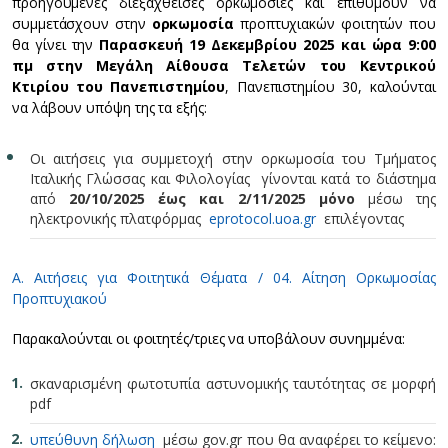
προηγούμενες διεξαχθείσες ορκωμοσίες και επιθυμούν να
συμμετάσχουν στην
ορκωμοσία
προπτυχιακών φοιτητών που
θα γίνει την
Παρασκευή
19 Δεκεμβρίου 2025 και ώρα 9:00
πμ στην Μεγάλη Αίθουσα Τελετών του Κεντρικού
Κτιρίου του Πανεπιστημίου
, Πανεπιστημίου 30, καλούνται
να λάβουν υπόψη της τα εξής:
Οι αιτήσεις για συμμετοχή στην ορκωμοσία του Τμήματος
Ιταλικής Γλώσσας και Φιλολογίας γίνονται κατά το διάστημα
από
20/10/2025 έως και 2/11/2025
μόνο
μέσω της
ηλεκτρονικής πλατφόρμας
eprotocol.uoa.gr
επιλέγοντας
Α. Αιτήσεις για Φοιτητικά Θέματα / 04. Αίτηση Ορκωμοσίας
Προπτυχιακού
Παρακαλούνται οι φοιτητές/τριες να υποβάλουν συνημμένα:
σκαναρισμένη φωτοτυπία αστυνομικής ταυτότητας σε μορφή
pdf
υπεύθυνη δήλωση
μέσω gov.gr που θα αναφέρει το κείμενο: