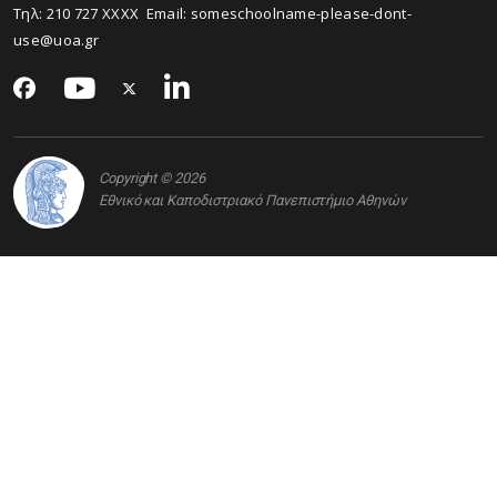
Τηλ:
210 727
XXXX Email:
someschoolname-please-dont-
use@uoa.gr
Copyright © 2026
Εθνικό και Καποδιστριακό Πανεπιστήμιο Αθηνών