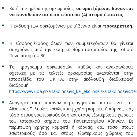
Κατά την ημέρα της ορκωμοσίας,
οι ορκιζόμενοι δύνανται
να συνοδεύονται από τέσσερα (4) άτομα έκαστος
.
Η ένδυση των ορκιζομένων με τήβεννο είναι
προαιρετική.
Η είσοδος-έξοδος όλων των συμμετεχόντων θα γίνεται
συγχρόνως από την κεντρική θύρα του κτιρίου της οδού
Πανεπιστημίου 30
Το πρόγραμμα ορκωμοσιών, καθώς και ανακοινώσεις
σχετικές με τις τελετές ορκωμοσίας αναρτώνται στην
ιστοσελίδα του Ε.Κ.Π.Α. στην ακόλουθη διαδικτυακή
διαδρομή:
https://www.uoa.gr/anakoinoseis_kai_ekdiloseis/anakoinoseis/t
Απαγορεύεται η κατανάλωση φαγητού και ποτού εντός της
Αίθουσας Τελετών, καθώς και η χρήση κομφετί ή κόρνας, κ.ά.,
τόσο στους εσωτερικούς όσο και στους εξωτερικούς χώρους
του ιστορικού κτηρίου του Πανεπιστημίου Αθηνών. Σε
περίπτωση χρήσης κομφετί ή κόρνας, κ.α., τόσο στους
εσωτερικούς όσο και στους εξωτερικούς χώρους του