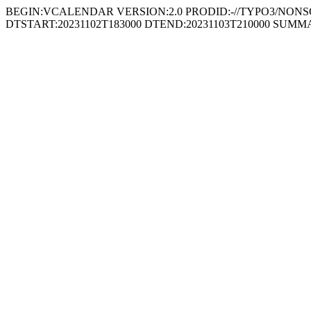
BEGIN:VCALENDAR VERSION:2.0 PRODID:-//TYPO3/NONSGML 
DTSTART:20231102T183000 DTEND:20231103T210000 SUMMARY: