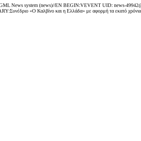
News system (news)//EN BEGIN:VEVENT UID: news-49942@w
Συνέδριο «Ο Καλβίνο και η Ελλάδα» με αφορμή τα εκατό χρ