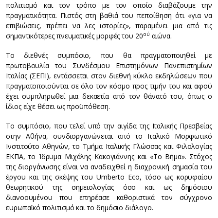
πολιτισμό και τον τρόπο με τον οποίο διαβάζουμε την
πραγματικότητα. Πιστός στη βαθιά του πεποίθηση ότι «για να
επιβιώσεις, πρέπει να λες ιστορίες», παραμένει μια από τις
ού
σημαντικότερες πνευματικές μορφές του 20
αιώνα.
Το διεθνές συμπόσιο, που θα πραγματοποιηθεί με
πρωτοβουλία του Συνδέσμου Επιστημόνων Πανεπιστημίων
Ιταλίας (ΣΕΠΙ), εντάσσεται στον διεθνή κύκλο εκδηλώσεων που
πραγματοποιούνται σε όλο τον κόσμο προς τιμήν του και αφού
έχει συμπληρωθεί μια δεκαετία από τον θάνατό του, όπως ο
ίδιος είχε θέσει ως προϋπόθεση.
Το συμπόσιο, που τελεί υπό την αιγίδα της Ιταλικής Πρεσβείας
στην Αθήνα, συνδιοργανώνεται από το Ιταλικό Μορφωτικό
Ινστιτούτο Αθηνών, το Τμήμα Ιταλικής Γλώσσας και Φιλολογίας
ΕΚΠΑ, το Ίδρυμα Μιχάλης Κακογιάννης και «Το Βήμα». Στόχος
της διοργάνωσης είναι να αναδειχθεί η διαχρονική σημασία του
έργου και της σκέψης του Umberto Eco, τόσο ως κορυφαίου
θεωρητικού της σημειολογίας όσο και ως δημόσιου
διανοουμένου που επηρέασε καθοριστικά τον σύγχρονο
ευρωπαϊκό πολιτισμό και το δημόσιο διάλογο.